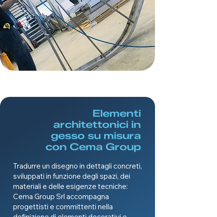
Elementi
architettonici in
gesso su misura
con Cema Group
Tradurre un disegno in dettagli concreti,
sviluppati in funzione degli spazi, dei
materiali e delle esigenze tecniche:
Cema Group Srl accompagna
progettisti e committenti nella
definizione di elementi decorativi e