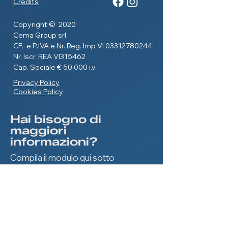
Credits
Copyright © 2020
Cema Group srl
CF. e P.IVA e Nr. Reg. Imp VI
03312780244
.
Nr. Iscr. REA VI315462
Cap. Sociale € 50,000 i.v.
Privacy Policy
Cookies Policy
Hai bisogno di
maggiori
informazioni?
Compila il modulo qui sotto
ed entra in contatto con noi.
Nome
*
Cognome
*