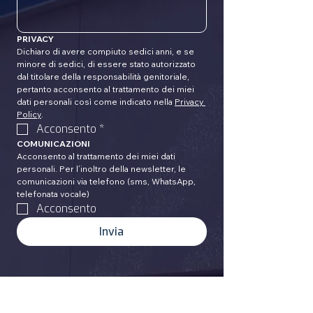
PRIVACY
Dichiaro di avere compiuto sedici anni, e se 
minore di sedici, di essere stato autorizzato 
dal titolare della responsabilità genitoriale, 
pertanto acconsento al trattamento dei miei 
dati personali così come indicato nella 
Privacy 
Policy
.
Acconsento
*
COMUNICAZIONI
Acconsento al trattamento dei miei dati 
personali. Per l’inoltro della newsletter, le 
comunicazioni via telefono (sms, WhatsApp, 
telefonata vocale)
Acconsento
Invia