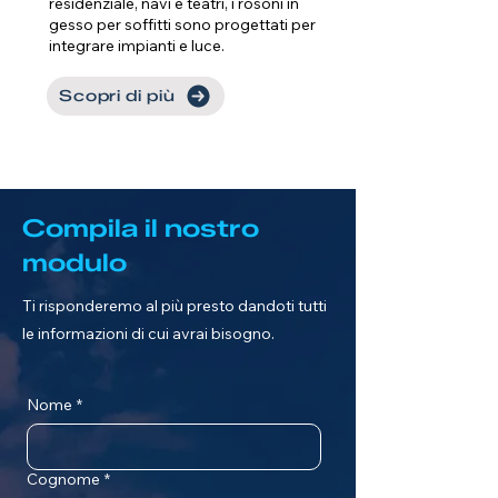
residenziale, navi e teatri, i rosoni in
gesso per soffitti sono progettati per
integrare impianti e luce.
Scopri di più
Compila il nostro
modulo
Ti risponderemo al più presto dandoti tutti
le informazioni di cui avrai bisogno.
Nome
*
Cognome
*