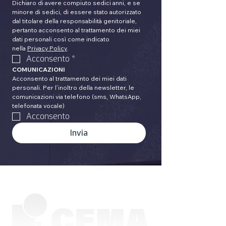
Dichiaro di avere compiuto sedici anni, e se 
minore di sedici, di essere stato autorizzato 
dal titolare della responsabilità genitoriale, 
pertanto acconsento al trattamento dei miei 
dati personali così come indicato 
nella 
Privacy Policy
.
Acconsento
*
COMUNICAZIONI
Acconsento al trattamento dei miei dati 
personali. Per l’inoltro della newsletter, le 
comunicazioni via telefono (sms, WhatsApp, 
telefonata vocale)
Acconsento
Invia