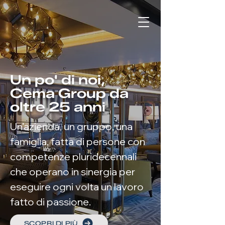
Un po' di noi,
Cema Group da
oltre 25 anni
Un’azienda, un gruppo, una
famiglia, fatta di persone con
competenze pluridecennali
che operano in sinergia per
eseguire ogni volta un lavoro
fatto di passione.
SCOPRI DI PIÙ